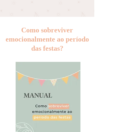
Como sobreviver
emocionalmente ao período
das festas?