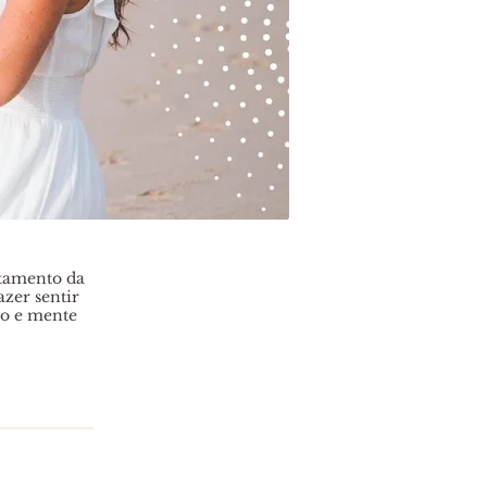
atamento da
azer sentir
po e mente