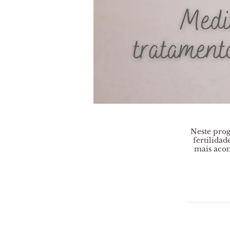
Neste prog
fertilidad
mais acom